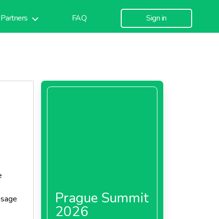
Partners
FAQ
Sign in
e
Prague Summit
osage
2026