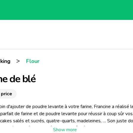
>
king
Flour
ne de blé
 price
in d'ajouter de poudre levante à votre farine, Francine a réalisé l
arfait de farine et de poudre levante pour réussir à coup sûr vos
 cakes salés et sucrés, quatre-quarts, madeleines, … Son juste d
ussi la farine idéale pour réaliser une pâte à beignets.