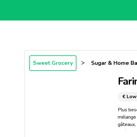
>
Sweet Grocery
Sugar & Home Ba
Fari
€ Low
Plus beso
mélange p
gâteaux,
en fait a