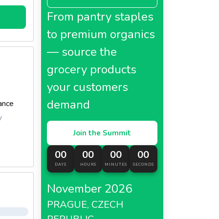
From pantry staples
to premium organics
— source the
grocery products
your customers
demand
ance
y
Join the Summit
00
00
00
00
DAYS
HOURS
MINUTES
SECONDS
November 2026
PRAGUE, CZECH