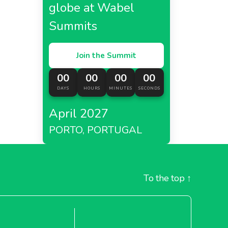
globe at Wabel
Summits
Join the Summit
00
00
00
00
DAYS
HOURS
MINUTES
SECONDS
April 2027
PORTO, PORTUGAL
To the top
↑