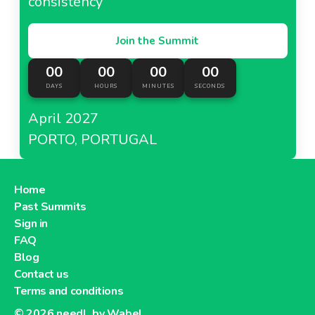
consistency
Join the Summit
00
00
00
00
DAYS
HOURS
MINUTES
SECONDS
April 2027
PORTO, PORTUGAL
Home
Past Summits
Sign in
FAQ
Blog
Contact us
Terms and conditions
© 2026
needl. by Wabel