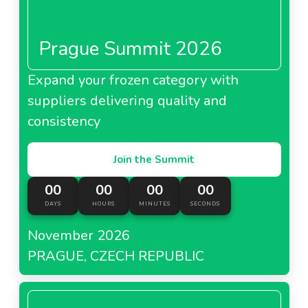
Prague Summit 2026
Expand your frozen category with
suppliers delivering quality and
consistency
Join the Summit
00
00
00
00
DAYS
HOURS
MINUTES
SECONDS
November 2026
PRAGUE, CZECH REPUBLIC