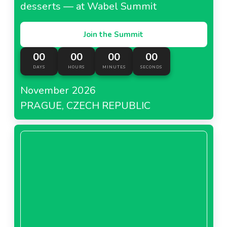
desserts — at Wabel Summit
Join the Summit
00
00
00
00
DAYS
HOURS
MINUTES
SECONDS
November 2026
PRAGUE, CZECH REPUBLIC