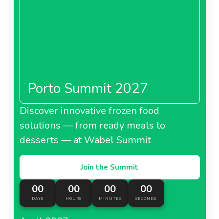
Porto Summit 2027
Discover innovative frozen food
solutions — from ready meals to
desserts — at Wabel Summit
Join the Summit
00
00
00
00
DAYS
HOURS
MINUTES
SECONDS