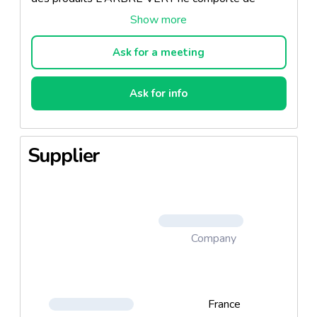
symbole de danger, ni de phrase de risque. Sa
composition est sans phosphates, sans éthers de
glycol, sans phtalates et sans colorants. Ce produit
Ask for a meeting
est sans allergènes, conçu pour minimiser les
risques d'allergies. Des tests d'hypoallergénicité
Ask for info
sont effectués sur des personnes volontaires à
peau sensible. Emballage réutilisable avec les
recharges L’ARBRE VERT correspondantes et
Supplier
100% recyclables. Les formules des produits
L'Arbre Vert sont non testées sur les animaux. Les
produits L'Arbre Vert sont compatibles avec les
fosses septiques. L’assouplissant L'ARBRE VERT,
comparé à un assouplissant classique, permet déjà
de diviser par 4 les volumes transportés.
Company
France