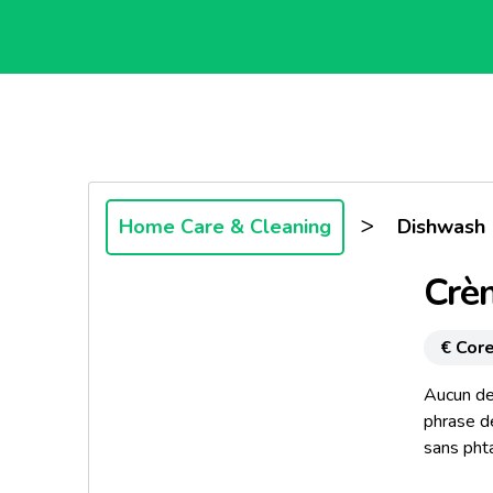
>
Home Care & Cleaning
Dishwash
Crèm
€ Core
Aucun de
phrase d
sans phta
minimiser