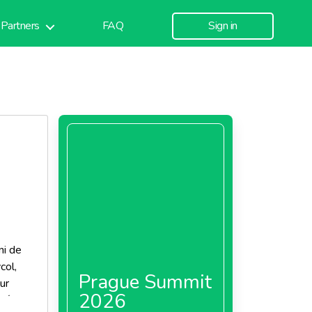
Partners
FAQ
Sign in
ni de
col,
Prague Summit
ur
2026
tués sur