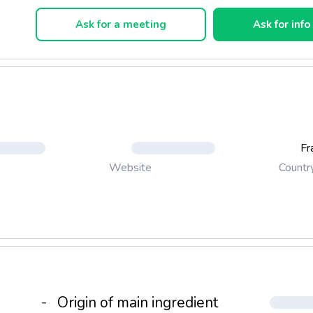
nnes volontaires à peau sensible. Emballage réutilisable avec le
s L’ARBRE VERT correspondantes et 100% recyclables. Les fo
Ask for a meeting
Ask for info
its L'Arbre Vert sont non testées sur les animaux. Les produits 
t compatibles avec les fosses septiques.
Fr
Countr
Website
-
Origin of main ingredient