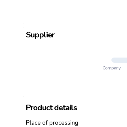
des perso
recharge
des produ
Vert son
Supplier
Company
Product details
Place of processing