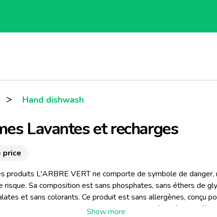
>
Hand dishwash
es Lavantes et recharges
 price
s produits L'ARBRE VERT ne comporte de symbole de danger, 
e risque. Sa composition est sans phosphates, sans éthers de gly
lates et sans colorants. Ce produit est sans allergènes, conçu po
 les risques d'allergies. Des tests d'hypoallergénicité sont effec