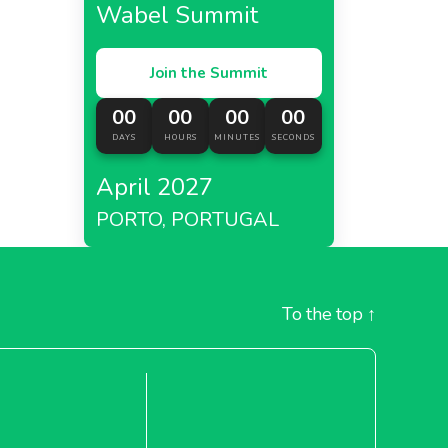
Wabel Summit
Join the Summit
00
00
00
00
DAYS
HOURS
MINUTES
SECONDS
April 2027
PORTO, PORTUGAL
To the top
↑