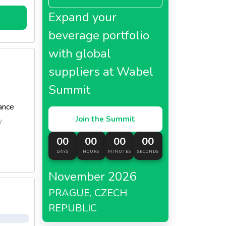
s
Expand your
rmules
L'Arbre
beverage portfolio
with global
suppliers at Wabel
Summit
ance
Join the Summit
y
00
00
00
00
DAYS
HOURS
MINUTES
SECONDS
November 2026
PRAGUE, CZECH
REPUBLIC