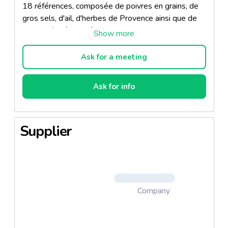
18 références, composée de poivres en grains, de
gros sels, d'ail, d'herbes de Provence ainsi que de
sels parfumés aux épices et aux herbes !
Ask for a meeting
Ces nouveaux flacons Sainte Lucie, à la fois moulins,
verseurs et rechargeables sont un concept exclusif
Ask for info
3-en-1 breveté !
Supplier
Company