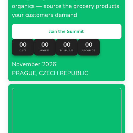
organics — source the grocery products
your customers demand
Join the Summit
00
00
00
00
DAYS
HOURS
MINUTES
SECONDS
November 2026
PRAGUE, CZECH REPUBLIC