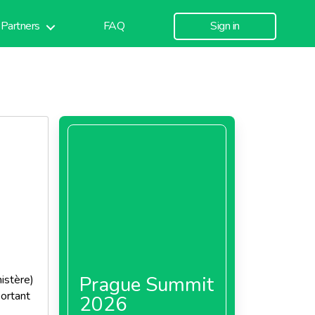
Partners
FAQ
Sign in
Prague Summit
istère)
portant
2026
s,