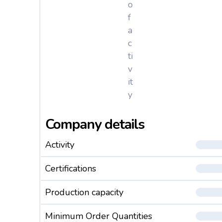
o
f
a
c
ti
v
it
y
Company details
Activity
Certifications
Production capacity
Minimum Order Quantities