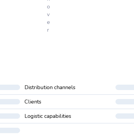
o
v
e
r
Distribution channels
Clients
Logistic capabilities