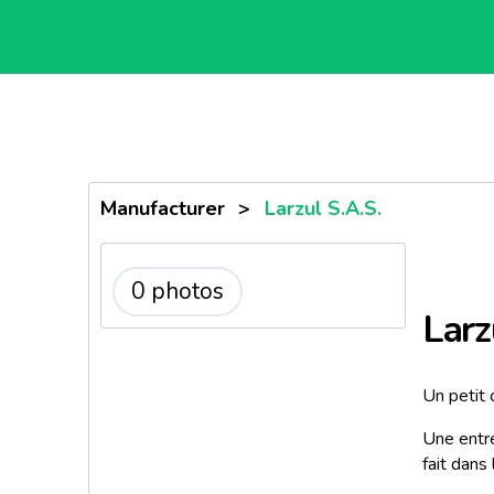
Manufacturer
>
Larzul S.A.S.
0 photos
Larz
Un petit 
​Une entr
fait dans
c’est de 