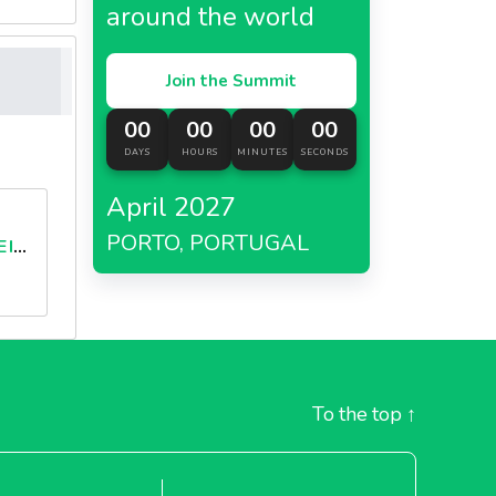
around the world
Join the Summit
00
00
00
00
DAYS
HOURS
MINUTES
SECONDS
April 2027
PORTO, PORTUGAL
BOLOGNAISE SAUCE IN DOYPACK
To the top
↑