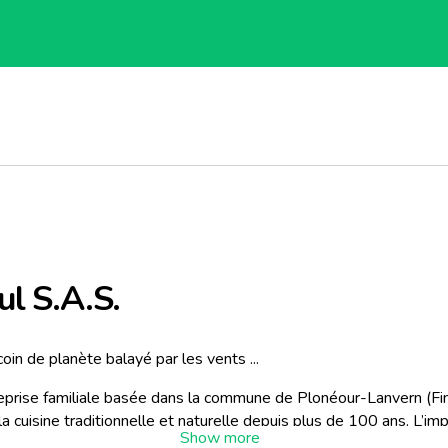
ul S.A.S.
coin de planète balayé par les vents ...
eprise familiale basée dans la commune de Plonéour-Lanvern (Fin
 la cuisine traditionnelle et naturelle depuis plus de 100 ans. L’im
bien manger et que ce soit bon ! La Maison Larzul prend son temp