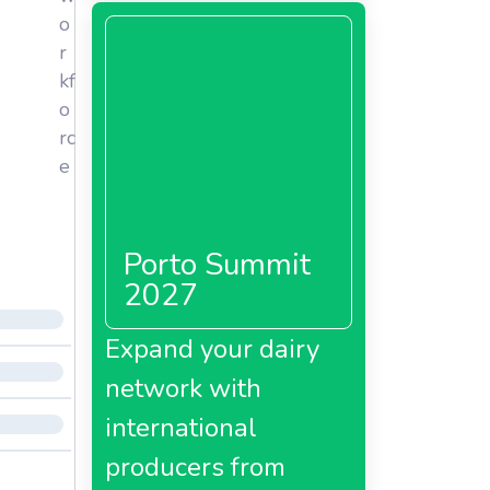
o
r
kf
o
rc
e
Porto Summit
2027
Expand your dairy
network with
international
producers from